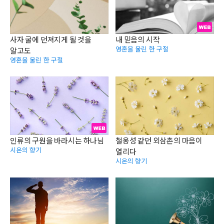
사자 굴에 던져지게 될 것을
내 믿음의 시작
영혼을 울린 한 구절
알고도
영혼을 울린 한 구절
인류의 구원을 바라시는 하나님
철옹성 같던 외삼촌의 마음이
시온의 향기
열리다
시온의 향기