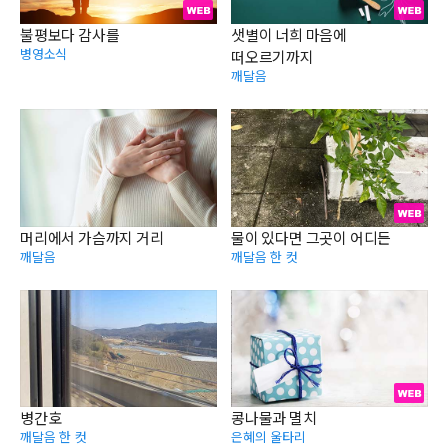
불평보다 감사를
샛별이 너희 마음에
병영소식
떠오르기까지
깨달음
머리에서 가슴까지 거리
물이 있다면 그곳이 어디든
깨달음
깨달음 한 컷
병간호
콩나물과 멸치
깨달음 한 컷
은혜의 울타리