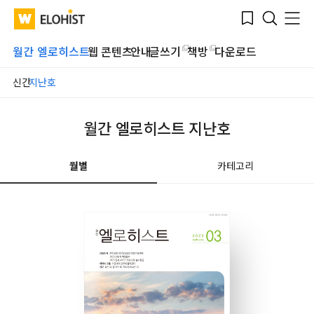
Submit
Bookmark
Menu
Clo
WATV
Elohist-
Search
Home
월간 엘로히스트
웹 콘텐츠
안내
글쓰기
책방
다운로드
신간
지난호
월간 엘로히스트 지난호
월별
카테고리