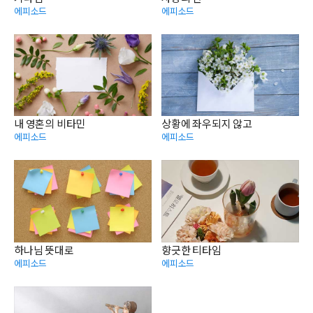
에피소드
에피소드
내 영혼의 비타민
상황에 좌우되지 않고
에피소드
에피소드
하나님 뜻대로
향긋한 티타임
에피소드
에피소드