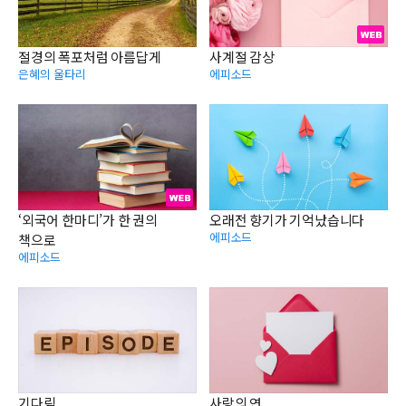
절경의 폭포처럼 아름답게
사계절 감상
은혜의 울타리
에피소드
‘외국어 한마디’가 한 권의
오래전 향기가 기억났습니다
에피소드
책으로
에피소드
기다림
사랑의 연