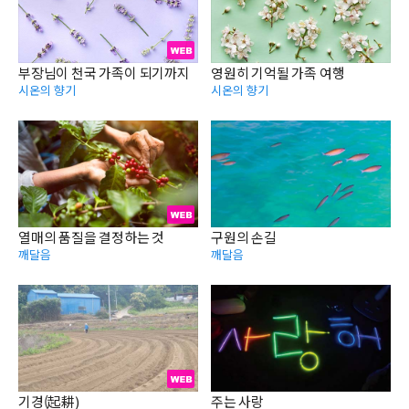
부장님이 천국 가족이 되기까지
영원히 기억될 가족 여행
시온의 향기
시온의 향기
열매의 품질을 결정하는 것
구원의 손길
깨달음
깨달음
기경(起耕)
주는 사랑