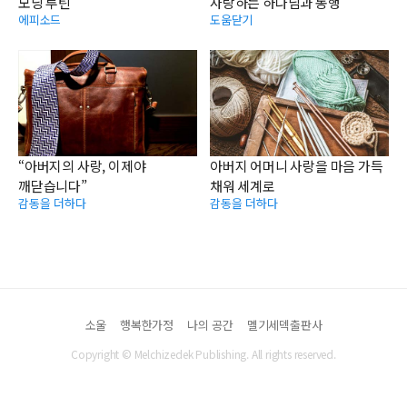
모닝 루틴
사랑하는 하나님과 동행
에피소드
도움닫기
“아버지의 사랑, 이제야
아버지 어머니 사랑을 마음 가득
깨닫습니다”
채워 세계로
감동을 더하다
감동을 더하다
소울
행복한가정
나의 공간
멜기세덱출판사
Copyright © Melchizedek Publishing. All rights reserved.