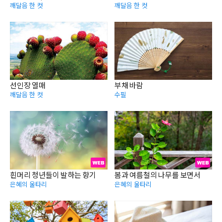
깨달음 한 컷
깨달음 한 컷
선인장 열매
부채 바람
깨달음 한 컷
수필
흰머리 청년들이 발하는 향기
봄과 여름철의 나무를 보면서
은혜의 울타리
은혜의 울타리