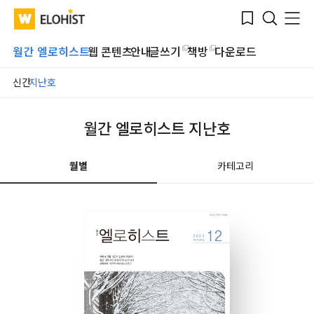
Submit
Bookmark
Menu
Clo
WATV
Elohist-
Search
Home
월간 엘로히스트
웹 콘텐츠
안내
글쓰기
책방
다운로드
신간
지난호
월간 엘로히스트 지난호
월별
카테고리