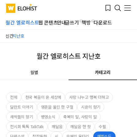
Submit
Bookmark
Menu
Clo
WATV
Elohist-
Search
Home
월간 엘로히스트
웹 콘텐츠
안내
글쓰기
책방
다운로드
신간
지난호
월간 엘로히스트 지난호
월별
카테고리
전체
천국 복음이 온 세상에
사랑 나누고 행복 더하고
달란트 이야기
영혼을 울린 한 구절
시온의 향기
새싹들의 향기
병영소식
축복의 말, 사랑의 말
전시회 톡톡 TalkTalk
깨달음
깨달음 한 컷
수필
단편소설
창작동화
시
은혜의 울타리
에피소드