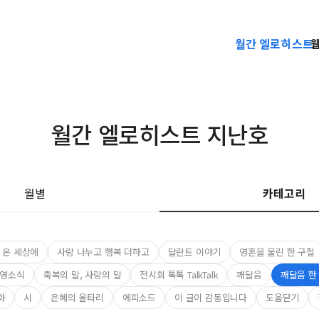
월간 엘로히스트
월간 엘로히스트 지난호
월별
카테고리
 온 세상에
사랑 나누고 행복 더하고
달란트 이야기
영혼을 울린 한 구절
영소식
축복의 말, 사랑의 말
전시회 톡톡 TalkTalk
깨달음
깨달음 한
화
시
은혜의 울타리
에피소드
이 글이 감동입니다
도움닫기