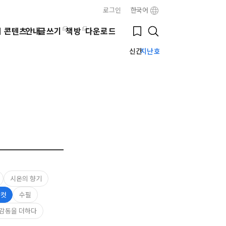
로그인
한국어
Close
Bookmark
웹 콘텐츠
안내
글쓰기
책방
다운로드
Search
신간
지난호
시온의 향기
 컷
수필
감동을 더하다