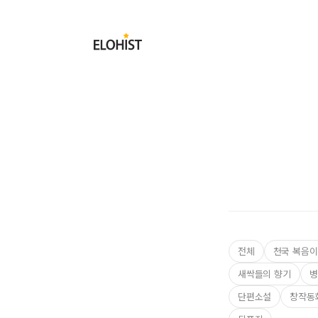
Submit
Elohist-
Home
전체
천국 복음이
새싹들의 향기
병
단편소설
창작동