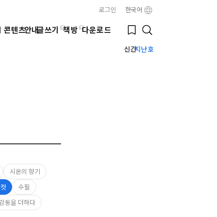
로그인
한국어
Close
Bookmark
웹 콘텐츠
안내
글쓰기
책방
다운로드
Search
신간
지난호
시온의 향기
 컷
수필
감동을 더하다