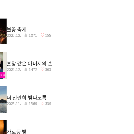
불꽃 축제
2025.12.
1071
255
훈장 같은 아버지의 손
2025.12.
1472
363
더 찬란히 빛나도록
2025.11.
1569
339
가로등 빛