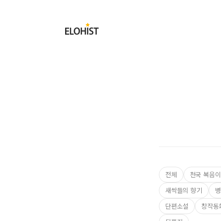
Submit
Elohist-
Home
전체
천국 복음이
새싹들의 향기
병
단편소설
창작동