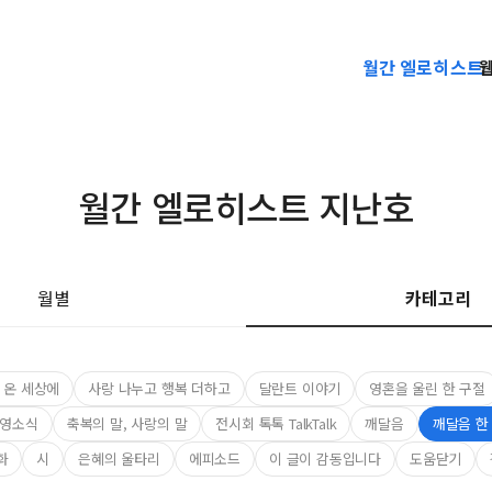
월간 엘로히스트
월간 엘로히스트 지난호
월별
카테고리
 온 세상에
사랑 나누고 행복 더하고
달란트 이야기
영혼을 울린 한 구절
영소식
축복의 말, 사랑의 말
전시회 톡톡 TalkTalk
깨달음
깨달음 한
화
시
은혜의 울타리
에피소드
이 글이 감동입니다
도움닫기