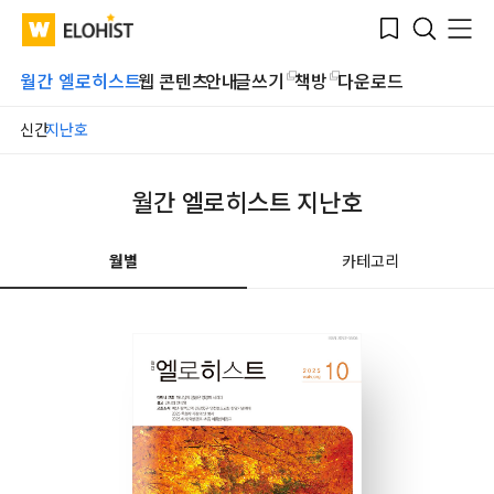
Submit
Bookmark
Menu
Clo
WATV
Elohist-
Search
Home
월간 엘로히스트
웹 콘텐츠
안내
글쓰기
책방
다운로드
신간
지난호
월간 엘로히스트 지난호
월별
카테고리