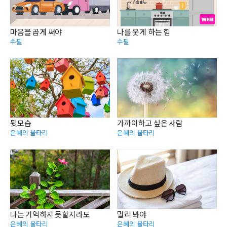
마음을 곱게 써야
나를 웃게 하는 힘
수필
수필
뒷모습
가까이하고 싶은 사람
은혜의 울타리
은혜의 울타리
나는 기억하지 못할지라도
멀리 봐야
은혜의 울타리
은혜의 울타리