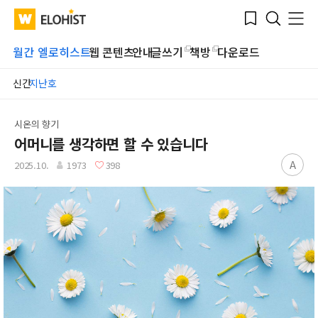
Submit
Bookmark
Menu
Clo
WATV
Elohist-
Search
Home
월간 엘로히스트
웹 콘텐츠
안내
글쓰기
책방
다운로드
신간
지난호
시온의 향기
어머니를 생각하면 할 수 있습니다
A
2025.10.
1973
398