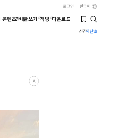
로그인
한국어
Close
Bookmark
웹 콘텐츠
안내
글쓰기
책방
다운로드
Search
신간
지난호
A