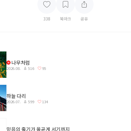
338
북마크
공유
나무처럼
2026.08.
516
95
하늘 다리
2026.07.
599
134
믿음의 줄기가 올곧게 서기까지