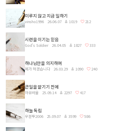
미루지 않고 지금 일하기
vinsho1996
26.06.07
1019
212
시련을 이기는 믿음
God's Soldier
26.04.05
1827
333
하나님만을 의지하며
졔가 하겠습니다
26.03.29
1090
240
큰일을 맡기기 전에
아유바울
25.09.14
2297
417
하늘 독립
우분투2006
25.09.07
3599
586