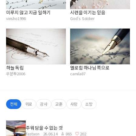
미루지 않고 지금 일하기
시련을 이기는 믿음
vinsho1996
God's Soldier
하늘 독립
엘로힘 하나님 쪽으로
우분투2006
camila87
전체
위로
감사
교훈
사랑
소망
주워 담을 수 없는 것
fastaon
26.06.14
865
202