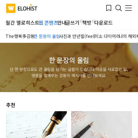
Submit
Bookmark
Menu
Clo
WATV
Elohist-
Search
Home
월간 엘로히스트
웹 콘텐츠
안내
글쓰기
책방
다운로드
The행복多감동
한 문장의 울림
사진과 만년필(feel)
미소 다이어리
나의 해외
한 문장의 울림
단 한 문장으로도 큰 울림을 남기는 글들이 있습니다.
마음을 사로잡은 말,
영혼을 일깨우는 감동의 메시지를 만나보세요.
추천