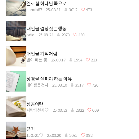
엘로힘 하나님 쪽으로
camila87
25.08.31
3012
473
내일을 결정짓는 행동
odie
25.08.24
2073
430
매일을 기적처럼
별이 피는 꽃
25.08.17
1594
223
성경을 살펴야 하는 이유
내이름은천사
25.08.10
3517
726
성공이란
사랑의천사♡
25.03.23
2822
609
끈기
150521♡
25.03.20
2035
392