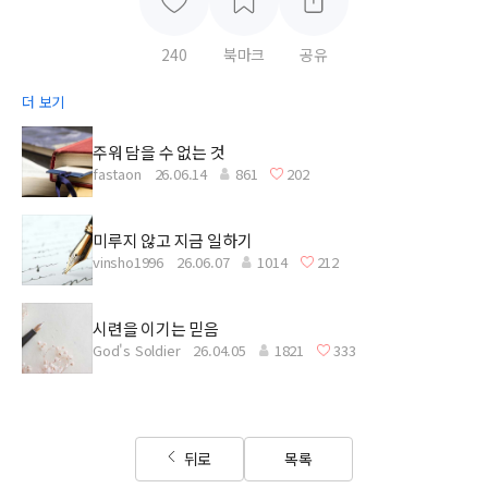
240
북마크
공유
더 보기
주워 담을 수 없는 것
fastaon
26.06.14
861
202
미루지 않고 지금 일하기
vinsho1996
26.06.07
1014
212
시련을 이기는 믿음
God's Soldier
26.04.05
1821
333
뒤로
목록