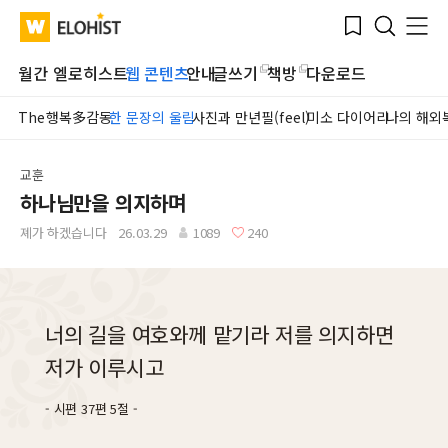
Submit
Bookmark
Menu
Clo
WATV
Elohist-
Search
Home
월간 엘로히스트
웹 콘텐츠
안내
글쓰기
책방
다운로드
The행복多감동
한 문장의 울림
사진과 만년필(feel)
미소 다이어리
나의 해외
교훈
하나님만을 의지하며
졔가 하겠습니다
26.03.29
1089
240
너의 길을 여호와께 맡기라 저를 의지하면
저가 이루시고
시편 37편 5절