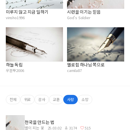
미루지 않고 지금 일하기
시련을 이기는 믿음
vinsho1996
God's Soldier
하늘 독립
엘로힘 하나님 쪽으로
우분투2006
camila87
전체
위로
감사
교훈
사랑
소망
천국을 만드는 법
별이 피는 꽃
25.03.02
3174
515