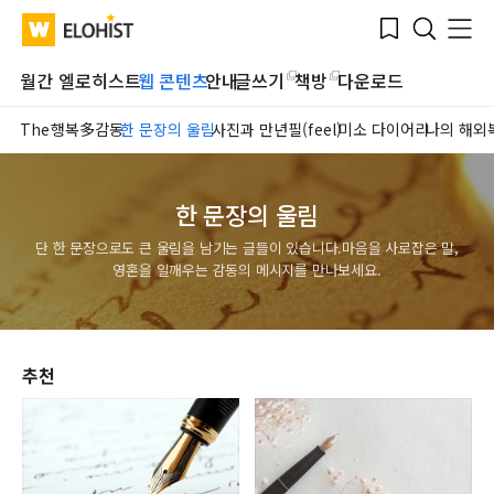
Submit
Bookmark
Menu
Clo
WATV
Elohist-
Search
Home
월간 엘로히스트
웹 콘텐츠
안내
글쓰기
책방
다운로드
The행복多감동
한 문장의 울림
사진과 만년필(feel)
미소 다이어리
나의 해외
한 문장의 울림
단 한 문장으로도 큰 울림을 남기는 글들이 있습니다.
마음을 사로잡은 말,
영혼을 일깨우는 감동의 메시지를 만나보세요.
추천