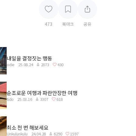
473
북마크
공유
내일을 결정짓는 행동
odie
25.08.24
2073
430
순조로운 여행과 파란만장한 여행
tido
25.03.16
3307
618
최소 천 번 해보세요
Unkulunkulu
24.04.28
6290
1597