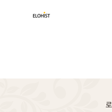
Submit
Elohist-
Home
로