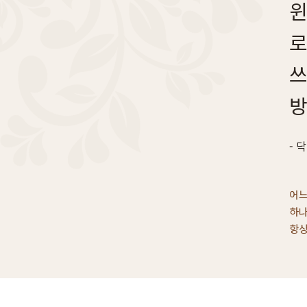
윈
로
쓰
방
닥
어느
하나
항상