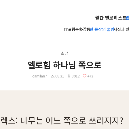
월간 엘로히스트
The행복多감동
한 문장의 울림
사진과 만년
소망
엘로힘 하나님 쪽으로
camila87
25.08.31
3012
473
렉스: 나무는 어느 쪽으로 쓰러지지?