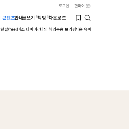
로그인
한국어
Close
Bookmark
웹 콘텐츠
안내
글쓰기
책방
다운로드
Search
필(feel)
미소 다이어리
나의 해외복음 브리핑
시온 유머