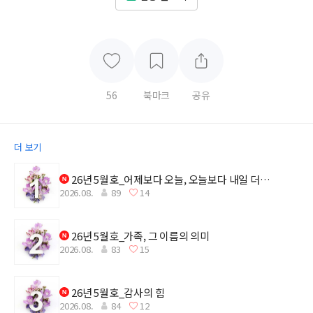
56
북마크
공유
더 보기
26년 5월호_어제보다 오늘, 오늘보다 내일 더
2026.08.
89
14
깊어지는 감사
26년 5월호_가족, 그 이름의 의미
2026.08.
83
15
26년 5월호_감사의 힘
2026.08.
84
12