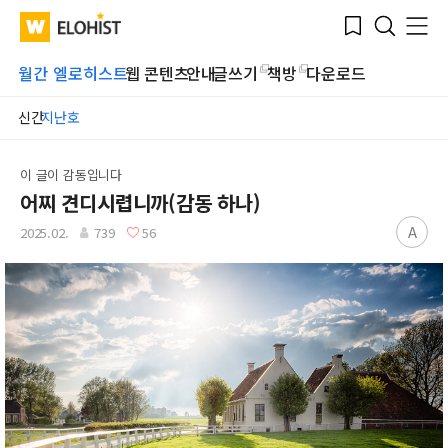
Submit
Bookmark
Menu
Clo
WATV
Elohist-
Search
Home
월간 엘로히스트
웹 콘텐츠
안내
글쓰기
책방
다운로드
신간
지난호
이 글이 감동입니다
어찌 견디시렵니까(감동 하나)
A
2025.02.
739
56