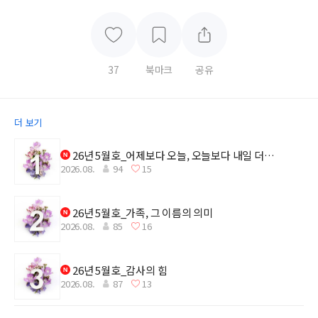
37
북마크
공유
더 보기
26년 5월호_어제보다 오늘, 오늘보다 내일 더
2026.08.
94
15
깊어지는 감사
26년 5월호_가족, 그 이름의 의미
2026.08.
85
16
26년 5월호_감사의 힘
2026.08.
87
13