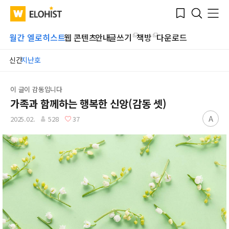
Submit
Bookmark
Menu
Clo
WATV
Elohist-
Search
Home
월간 엘로히스트
웹 콘텐츠
안내
글쓰기
책방
다운로드
신간
지난호
이 글이 감동입니다
가족과 함께하는 행복한 신앙(감동 셋)
A
2025.02.
528
37