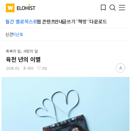
Submit
Bookmark
Menu
Clo
WATV
Elohist-
Search
Home
월간 엘로히스트
웹 콘텐츠
안내
글쓰기
책방
다운로드
신간
지난호
축복의 말, 사랑의 말
육천 년의 이별
A
2026.03.
803
201