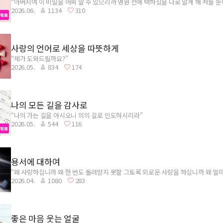
“아버지여 이 비밀을 어찌 알 수 있으리까 영원 전에 택하심을 나로 알게 해 저들 
2026.06.
1134
310
우리에게 비취시는 마지막 비밀 안상홍님을 영원히 찬양하리”
사랑의 언어로 세상을 따뜻하게
“제가 도와드릴까요?”
2026.05.
834
174
나의 모든 길을 감사로
“나의 가는 길을 아시오니 의의 길로 인도하시리라”
2026.05.
544
116
용서에 대하여
“왜 사랑하십니까 왜 한 번도 돌려받지 못할 그토록 외로운 사랑을 하십니까 왜 얼
2026.04.
1080
283
얼마나 가슴을 치실까”
좋은 마음 웃는 얼굴