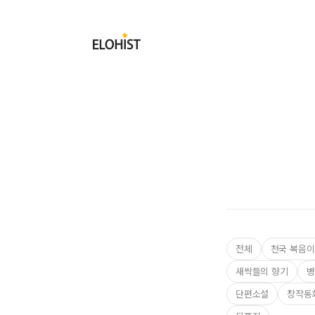
Submit
Elohist-
Home
전체
천국 복음이
새싹들의 향기
병
단편소설
창작동