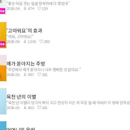
“좋은 마음 웃는 얼굴 형제자매 다 찾았네”
2026.04.
674
159
‘고마워요’의 효과
“여보, 고마워요!”
2026.04.
1336
293
깨가 쏟아지는 주방
“주방에서 깨가 쏟아지니 너무 행복한 것 같아요.”
2026.03.
867
261
육천 년의 이별
“육천 년 이별이 망각의 벽이 되고 천상의 지은 죄 죄짐 될 때 아버지 이 땅에 임하셨
2026.03.
802
201
어머니의 응원