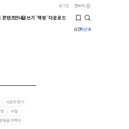
로그인
한국어
Close
Bookmark
웹 콘텐츠
안내
글쓰기
책방
다운로드
Search
신간
지난호
시온의 향기
 컷
수필
감동을 더하다