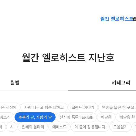
월간 엘로히스트
월간 엘로히스트 지난호
월별
카테고리
 온 세상에
사랑 나누고 행복 더하고
달란트 이야기
영혼을 울린 한 구절
영소식
축복의 말, 사랑의 말
전시회 톡톡 TalkTalk
깨달음
깨달음 한
화
시
은혜의 울타리
에피소드
이 글이 감동입니다
도움닫기