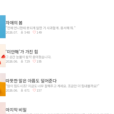
자매의 봄
"전에 언니한테 못되게 말한 거 사과할게. 용서해 줘."
2026.07.
548
149
‘미안해’가 가진 힘
그 순간 눈물이 왈칵 쏟아졌습니다.
2026.06.
729
195
따뜻한 말은 아픔도 덜어준다
“많이 힘드시죠? 지금도 너무 잘해주고 계세요. 조금만 더 힘내볼까요?”
2026.06.
671
157
마지막 비밀