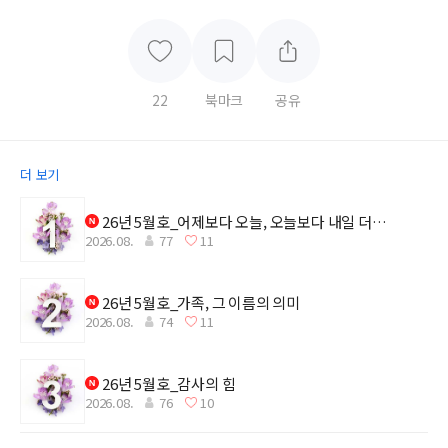
22
북마크
공유
더 보기
26년 5월호_어제보다 오늘, 오늘보다 내일 더
2026.08.
77
11
깊어지는 감사
26년 5월호_가족, 그 이름의 의미
2026.08.
74
11
26년 5월호_감사의 힘
2026.08.
76
10