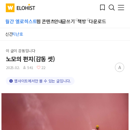
Submit
Bookmark
Menu
Clo
WATV
Elohist-
Search
Home
월간 엘로히스트
웹 콘텐츠
안내
글쓰기
책방
다운로드
신간
지난호
이 글이 감동입니다
노모의 편지(감동 셋)
A
2025.02.
541
22
웹사이트에서만 볼 수 있는 글입니다.