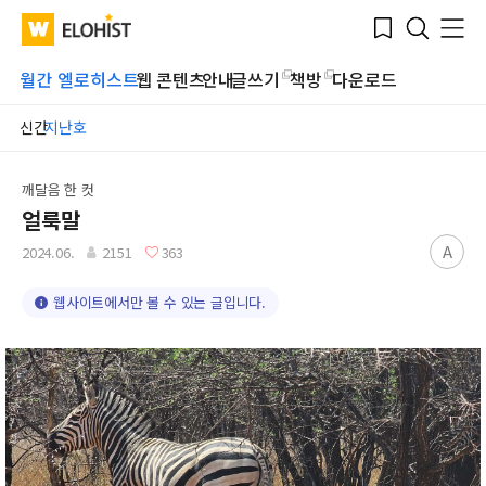
Submit
Bookmark
Menu
Clo
WATV
Elohist-
Search
Home
월간 엘로히스트
웹 콘텐츠
안내
글쓰기
책방
다운로드
신간
지난호
깨달음 한 컷
얼룩말
A
2024.06.
2151
363
웹사이트에서만 볼 수 있는 글입니다.