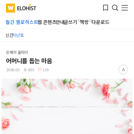
Submit
Bookmark
Menu
Clo
WATV
Elohist-
Search
Home
월간 엘로히스트
웹 콘텐츠
안내
글쓰기
책방
다운로드
신간
지난호
은혜의 울타리
어머니를 돕는 마음
A
2026.03.
655
119