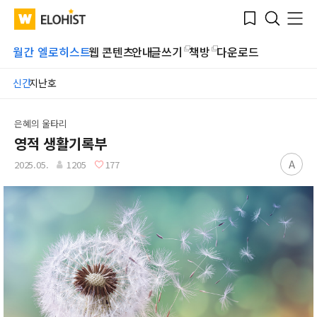
Submit
Bookmark
Menu
Clo
WATV
Elohist-
Search
Home
월간 엘로히스트
웹 콘텐츠
안내
글쓰기
책방
다운로드
신간
지난호
은혜의 울타리
영적 생활기록부
A
2025.05.
1205
177