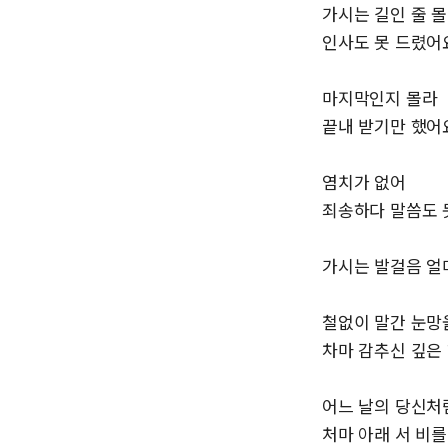
가시는 길인 줄 
인사도 못 드렸어
마지막인지 몰라
끝내 받기만 했어
염치가 없어
죄송하다 말씀도 
가시는 발걸음 
철없이 말간 눈망
차마 감추신 깊은
어느 날의 당신처
처마 아래 서 비