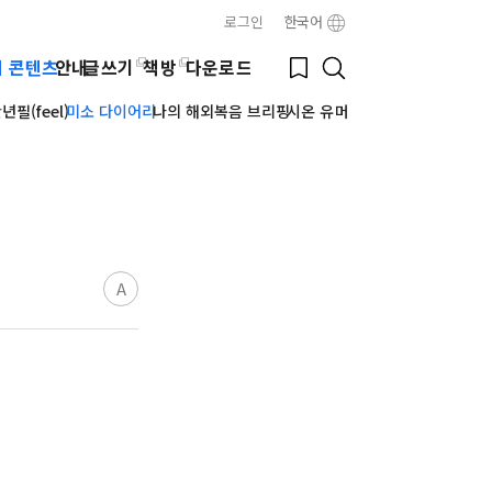
로그인
한국어
Close
Bookmark
웹 콘텐츠
안내
글쓰기
책방
다운로드
Search
필(feel)
미소 다이어리
나의 해외복음 브리핑
시온 유머
A