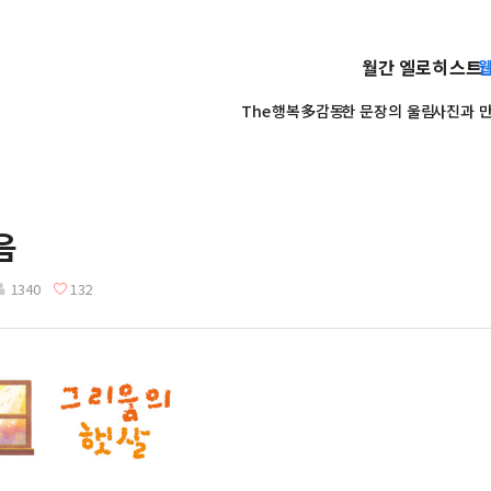
월간 엘로히스트
The행복多감동
한 문장의 울림
사진과 만년
음
1340
132