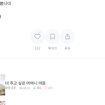
어봅니다
다
132
북마크
공유
더 주고 싶은 어머니 마음
화합공주
26.02.11
856
127