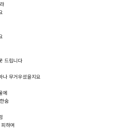
몰라
요
요
못 드립니다
얼마나 무거우셨을지요
울에
 한숨
럼
를 피하며