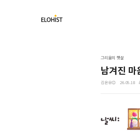
Submit
Elohist-
Home
그리움의 햇살
남겨진 마
김온유😊
26.05.18