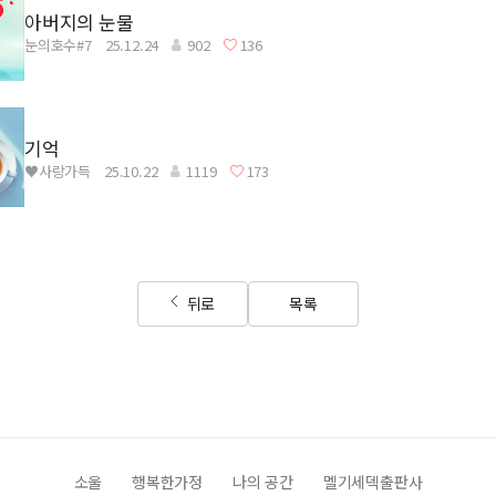
아버지의 눈물
눈의호수#7
25.12.24
902
136
기억
♥사랑가득
25.10.22
1119
173
뒤로
목록
소울
행복한가정
나의 공간
멜기세덱출판사