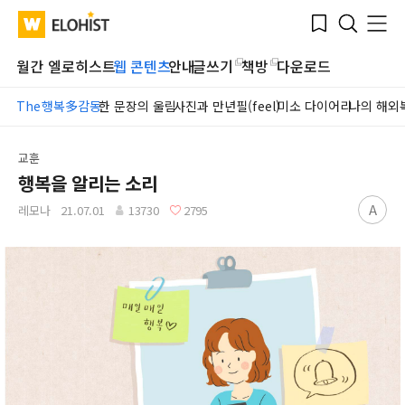
Submit
Bookmark
Menu
Clo
WATV
Elohist-
Search
Home
월간 엘로히스트
웹 콘텐츠
안내
글쓰기
책방
다운로드
The행복多감동
한 문장의 울림
사진과 만년필(feel)
미소 다이어리
나의 해외
교훈
행복을 알리는 소리
A
레모나
21.07.01
13730
2795