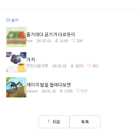
더 보기
줄기마다 굵기가 다르듯이
bini
26.07.01
1160
204
가치
멋진시온가족
26.03.01
2875
482
개미의 발을 들여다보면
oleeni
26.01.01
3385
577
뒤로
목록