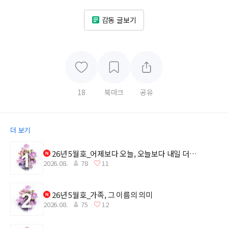
감동 글보기
18
북마크
공유
더 보기
26년 5월호_어제보다 오늘, 오늘보다 내일 더
2026.08.
78
11
깊어지는 감사
26년 5월호_가족, 그 이름의 의미
2026.08.
75
12