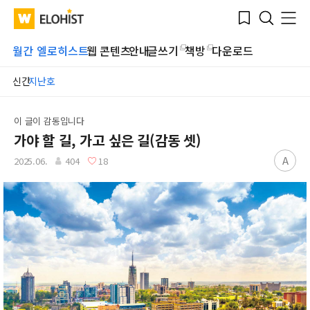
Submit
Bookmark
Menu
Clo
WATV
Elohist-
Search
Home
월간 엘로히스트
웹 콘텐츠
안내
글쓰기
책방
다운로드
신간
지난호
이 글이 감동입니다
가야 할 길, 가고 싶은 길(감동 셋)
A
2025.06.
404
18