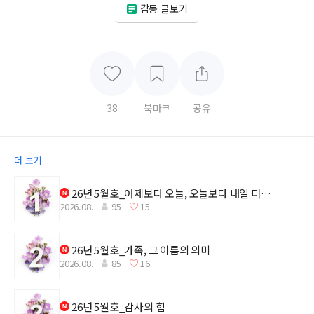
감동 글보기
38
북마크
공유
더 보기
26년 5월호_어제보다 오늘, 오늘보다 내일 더
2026.08.
95
15
깊어지는 감사
26년 5월호_가족, 그 이름의 의미
2026.08.
85
16
26년 5월호_감사의 힘