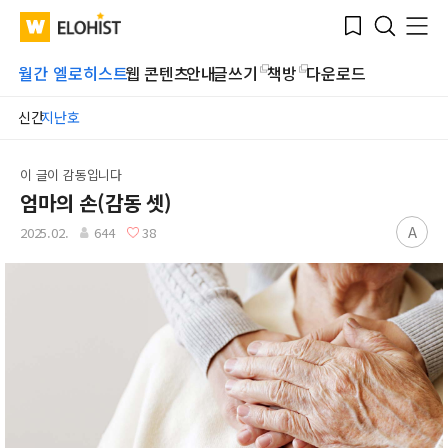
Submit
Bookmark
Menu
Clo
WATV
Elohist-
Search
Home
월간 엘로히스트
웹 콘텐츠
안내
글쓰기
책방
다운로드
신간
지난호
이 글이 감동입니다
엄마의 손(감동 셋)
A
2025.02.
644
38