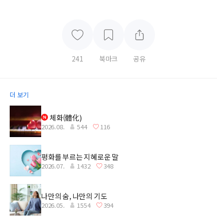
241
북마크
공유
더 보기
체화(體化)
2026.08.
544
116
평화를 부르는 지혜로운 말
2026.07.
1432
348
나만의 숨, 나만의 기도
2026.05.
1554
394