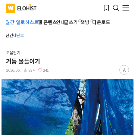
Submit
Bookmark
Menu
Clo
WATV
Elohist-
Search
Home
월간 엘로히스트
웹 콘텐츠
안내
글쓰기
책방
다운로드
신간
지난호
도움닫기
거듭 물들이기
A
2026.06.
834
241