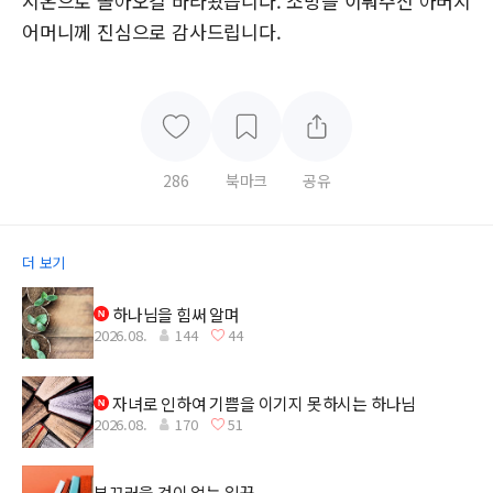
시온으로 돌아오길 바라왔습니다. 소망을 이뤄주신 아버지
어머니께 진심으로 감사드립니다.
286
북마크
공유
더 보기
하나님을 힘써 알며
2026.08.
144
44
자녀로 인하여 기쁨을 이기지 못하시는 하나님
2026.08.
170
51
부끄러울 것이 없는 일꾼