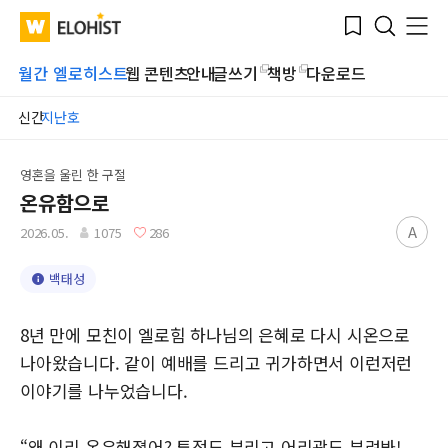
Submit
Bookmark
Menu
Clo
WATV
Elohist-
Search
Home
월간 엘로히스트
웹 콘텐츠
안내
글쓰기
책방
다운로드
신간
지난호
영혼을 울린 한 구절
온유함으로
A
2026.05.
1075
286
백태성
8년 만에 모친이 엘로힘 하나님의 은혜로 다시 시온으로
나아왔습니다. 같이 예배를 드리고 귀가하면서 이런저런
이야기를 나누었습니다.
“왜 이리 온유해졌어? 투정도 부리고 어리광도 부려봐!