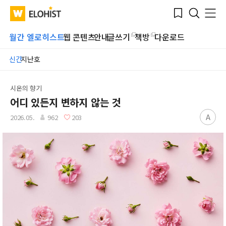
Submit
Bookmark
Menu
Clo
WATV
Elohist-
Search
Home
월간 엘로히스트
웹 콘텐츠
안내
글쓰기
책방
다운로드
신간
지난호
시온의 향기
어디 있든지 변하지 않는 것
A
2026.05.
962
203