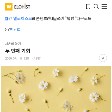
Submit
Bookmark
Menu
Clo
WATV
Elohist-
Search
Home
월간 엘로히스트
웹 콘텐츠
안내
글쓰기
책방
다운로드
신간
지난호
시온의 향기
두 번째 기회
A
2026.04.
928
187