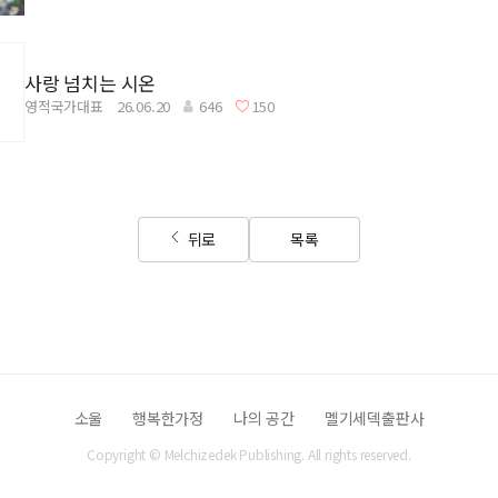
사랑 넘치는 시온
영적국가대표
26.06.20
646
150
뒤로
목록
소울
행복한가정
나의 공간
멜기세덱출판사
Copyright © Melchizedek Publishing. All rights reserved.