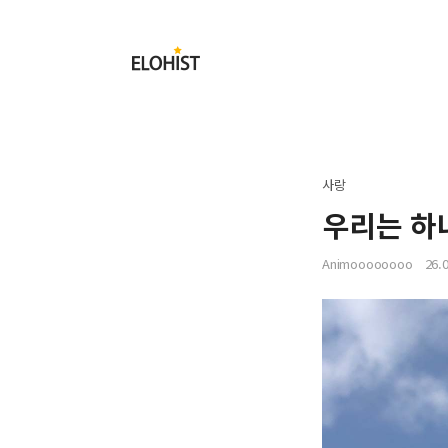
Submit
Elohist-
Home
사랑
우리는 하
Animoooooooo
26.