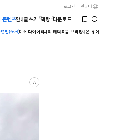
로그인
한국어
Close
Bookmark
웹 콘텐츠
안내
글쓰기
책방
다운로드
Search
필(feel)
미소 다이어리
나의 해외복음 브리핑
시온 유머
A