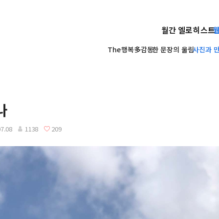
월간 엘로히스트
The행복多감동
한 문장의 울림
사진과 만년
나
07.08
1138
209