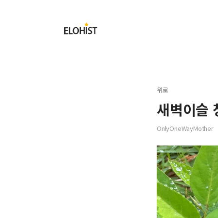
Submit
Elohist-
Home
위로
새벽이슬 
OnlyOneWayMother