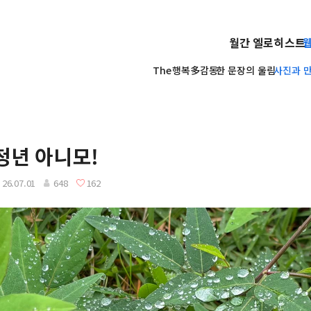
월간 엘로히스트
The행복多감동
한 문장의 울림
사진과 만년
청년 아니모!
26.07.01
648
162