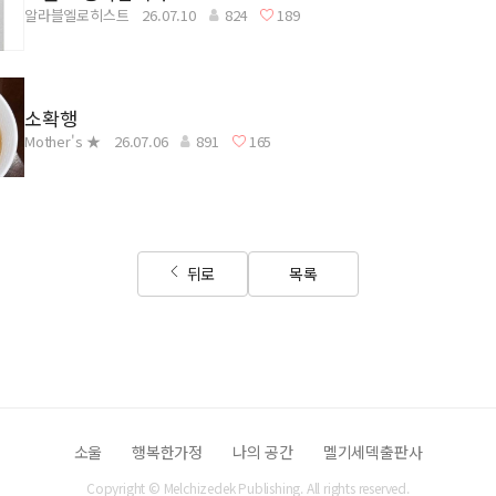
알라블엘로히스트
26.07.10
824
189
소확행
Mother's ★
26.07.06
891
165
뒤로
목록
소울
행복한가정
나의 공간
멜기세덱출판사
Copyright © Melchizedek Publishing. All rights reserved.