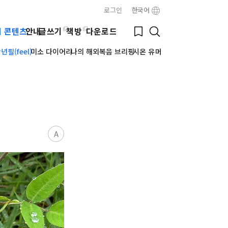
로그인
한국어
Close
Bookmark
웹 콘텐츠
안내
글쓰기
책방
다운로드
Search
필(feel)
미소 다이어리
나의 해외복음 브리핑
시온 유머
A