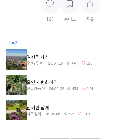
160
북마크
공유
더 보기
여왕의 시선
웃ㅈr웃ㅈr
26.07.15
447
129
홀연히 변화하리니
진달래동산
26.06.22
455
124
신비한 날개
사도임이
26.06.06
525
119