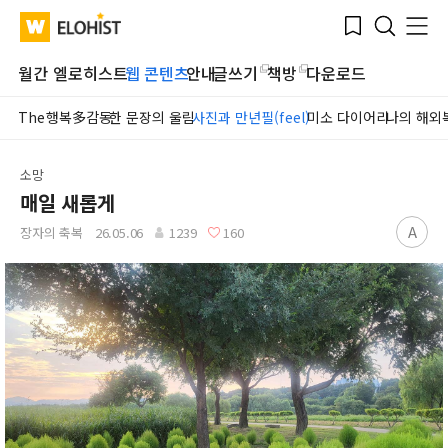
Submit
Bookmark
Menu
Clo
WATV
Elohist-
Search
Home
월간 엘로히스트
웹 콘텐츠
안내
글쓰기
책방
다운로드
The행복多감동
한 문장의 울림
사진과 만년필(feel)
미소 다이어리
나의 해외
소망
매일 새롭게
A
장자의 축복
26.05.06
1239
160