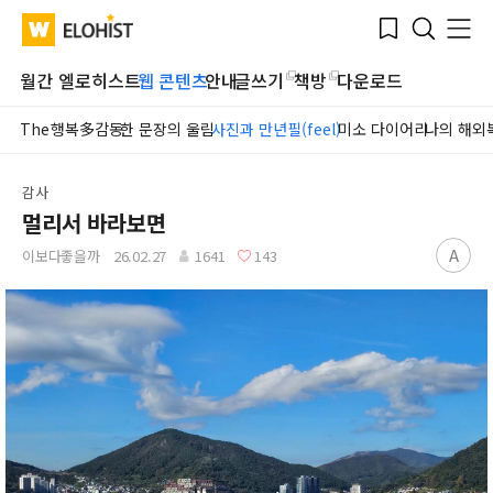
Submit
Bookmark
Menu
Clo
WATV
Elohist-
Search
Home
월간 엘로히스트
웹 콘텐츠
안내
글쓰기
책방
다운로드
The행복多감동
한 문장의 울림
사진과 만년필(feel)
미소 다이어리
나의 해외
감사
멀리서 바라보면
A
이보다좋을까
26.02.27
1641
143