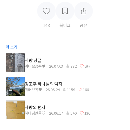
143
북마크
공유
더 보기
서방 땅끝
아니모꽁주♥
26.07.03
772
247
창조주 하나님의 액자
위러브유♥
26.06.24
1159
166
사랑의 편지
하나님만을♡
26.06.17
540
136