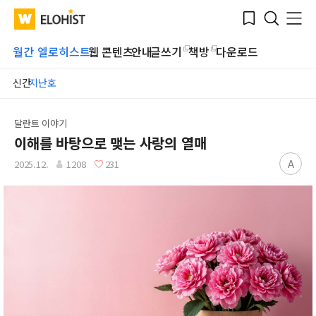
Submit
Bookmark
Menu
Clo
WATV
Elohist-
Search
Home
월간 엘로히스트
웹 콘텐츠
안내
글쓰기
책방
다운로드
신간
지난호
달란트 이야기
이해를 바탕으로 맺는 사랑의 열매
A
2025.12.
1208
231