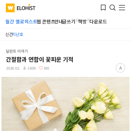
Submit
Bookmark
Menu
Clo
WATV
Elohist-
Search
Home
월간 엘로히스트
웹 콘텐츠
안내
글쓰기
책방
다운로드
신간
지난호
달란트 이야기
간절함과 연합이 꽃피운 기적
A
2026.02.
1606
365