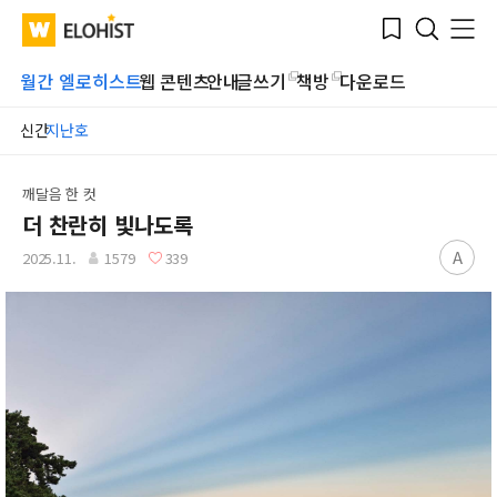
Submit
Bookmark
Menu
Clo
WATV
Elohist-
Search
Home
월간 엘로히스트
웹 콘텐츠
안내
글쓰기
책방
다운로드
신간
지난호
깨달음 한 컷
더 찬란히 빛나도록
A
2025.11.
1579
339