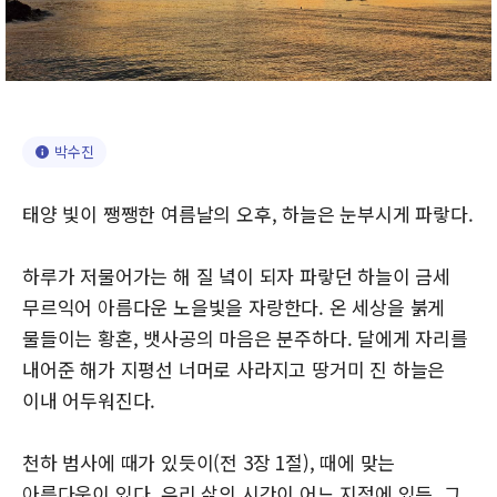
박수진
태양 빛이 쨍쨍한 여름날의 오후, 하늘은 눈부시게 파랗다.
하루가 저물어가는 해 질 녘이 되자 파랗던 하늘이 금세
무르익어 아름다운 노을빛을 자랑한다. 온 세상을 붉게
물들이는 황혼, 뱃사공의 마음은 분주하다. 달에게 자리를
내어준 해가 지평선 너머로 사라지고 땅거미 진 하늘은
이내 어두워진다.
천하 범사에 때가 있듯이(전 3장 1절), 때에 맞는
아름다움이 있다. 우리 삶의 시간이 어느 지점에 있든, 그