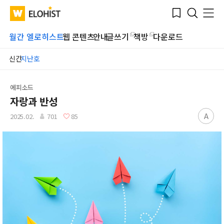
Submit
Bookmark
Menu
Clo
WATV
Elohist-
Search
Home
월간 엘로히스트
웹 콘텐츠
안내
글쓰기
책방
다운로드
신간
지난호
에피소드
자랑과 반성
A
2025.02.
701
85