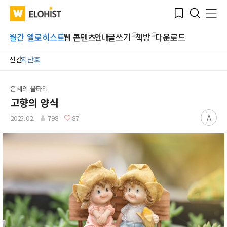
Submit
Bookmark
Menu
Clo
WATV
Elohist-
Search
Home
월간 엘로히스트
웹 콘텐츠
안내
글쓰기
책방
다운로드
신간
지난호
은혜의 울타리
고향의 양식
A
2025.02.
798
87