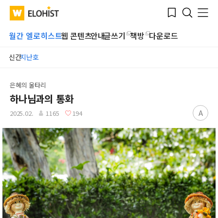
Submit
Bookmark
Menu
Clo
WATV
Elohist-
Search
Home
월간 엘로히스트
웹 콘텐츠
안내
글쓰기
책방
다운로드
신간
지난호
은혜의 울타리
하나님과의 통화
A
2025.02.
1165
194