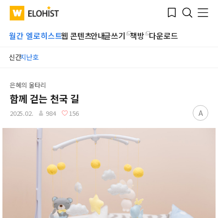
Submit
Bookmark
Menu
Clo
WATV
Elohist-
Search
Home
월간 엘로히스트
웹 콘텐츠
안내
글쓰기
책방
다운로드
신간
지난호
은혜의 울타리
함께 걷는 천국 길
A
2025.02.
984
156