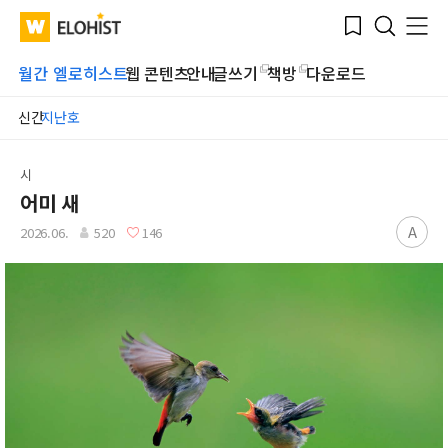
Submit
Bookmark
Menu
Clo
WATV
Elohist-
Search
Home
월간 엘로히스트
웹 콘텐츠
안내
글쓰기
책방
다운로드
신간
지난호
시
어미 새
A
2026.06.
520
146