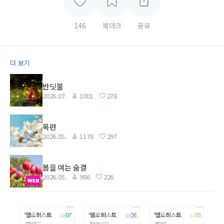
146
북마크
공유
더 보기
반딧불
2026.07.
1001
278
목련
2026.05.
1178
297
봄을 여는 숨결
2026.05.
986
226