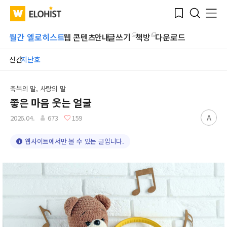
Submit
Bookmark
Menu
Clo
WATV
Elohist-
Search
Home
월간 엘로히스트
웹 콘텐츠
안내
글쓰기
책방
다운로드
신간
지난호
축복의 말, 사랑의 말
좋은 마음 웃는 얼굴
A
2026.04.
673
159
웹사이트에서만 볼 수 있는 글입니다.