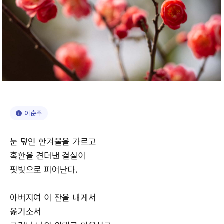
이순주
눈 덮인 한겨울을 가르고
혹한을 견뎌낸 결실이
핏빛으로 피어난다.
아버지여 이 잔을 내게서
옮기소서