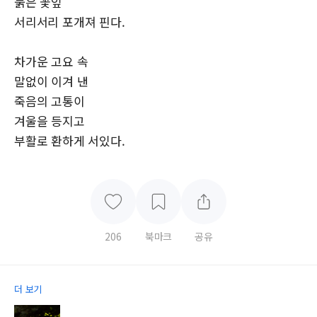
붉은 꽃잎
서리서리 포개져 핀다.
차가운 고요 속
말없이 이겨 낸
죽음의 고통이
겨울을 등지고
부활로 환하게 서있다.
206
북마크
공유
더 보기