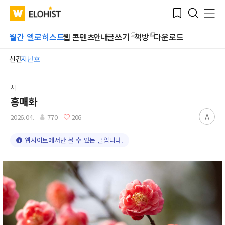
Submit
Bookmark
Menu
Clo
WATV
Elohist-
Search
Home
월간 엘로히스트
웹 콘텐츠
안내
글쓰기
책방
다운로드
신간
지난호
시
홍매화
A
2026.04.
770
206
웹사이트에서만 볼 수 있는 글입니다.