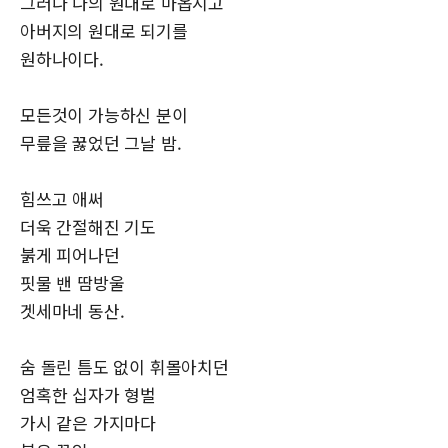
그러나 나의 원대로 마옵시고
아버지의 원대로 되기를
원하나이다.
모든것이 가능하신 분이
무릎을 꿇었던 그날 밤.
힘쓰고 애써
더욱 간절해진 기도
붉게 피어나던
핏물 밴 땀방울
겟세마네 동산.
숨 돌린 틈도 없이 휘몰아치던
엄혹한 십자가 형벌
가시 같은 가지마다