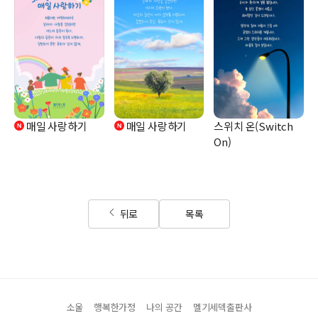
매일 사랑하기
매일 사랑하기
스위치 온(Switch
On)
뒤로
목록
소울
행복한가정
나의 공간
멜기세덱출판사