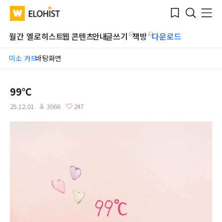
Submit
Bookmark
Menu
Clo
WATV
Elohist-
Search
Home
월간 엘로히스트
웹 콘텐츠
안내
글쓰기
책방
다운로드
미소 카드
바탕화면
99℃
25.12.01
3066
247