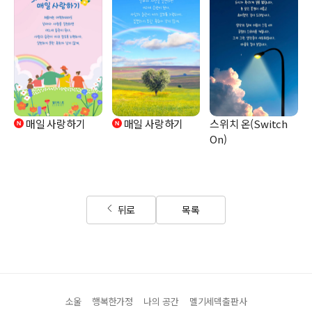
매일 사랑하기
매일 사랑하기
스위치 온(Switch
On)
뒤로
목록
소울
행복한가정
나의 공간
멜기세덱출판사