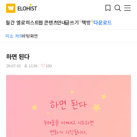
Submit
Bookmark
Menu
Clo
WATV
Elohist-
Search
Home
월간 엘로히스트
웹 콘텐츠
안내
글쓰기
책방
다운로드
미소 카드
바탕화면
하면 된다
26.07.01
1136
100