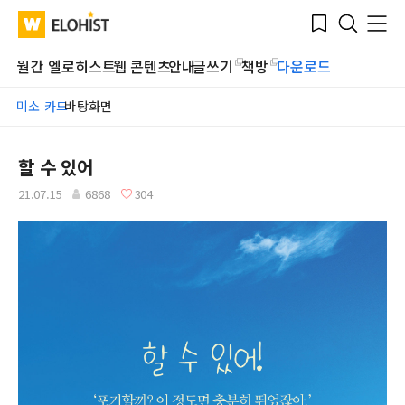
Submit
Bookmark
Menu
Clo
WATV
Elohist-
Search
Home
월간 엘로히스트
웹 콘텐츠
안내
글쓰기
책방
다운로드
미소 카드
바탕화면
할 수 있어
21.07.15
6868
304