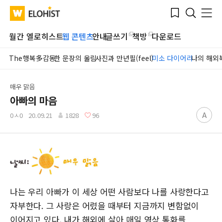
Submit
Bookmark
Menu
Clo
WATV
Elohist-
Search
Home
월간 엘로히스트
웹 콘텐츠
안내
글쓰기
책방
다운로드
The행복多감동
한 문장의 울림
사진과 만년필(feel)
미소 다이어리
나의 해외
매우 맑음
아빠의 마음
A
0ㅅ0
20.09.21
1828
96
나는 우리 아빠가 이 세상 어떤 사람보다 나를 사랑한다고
자부한다. 그 사랑은 어렸을 때부터 지금까지 변함없이
이어지고 있다. 내가 해외에 살아 매일 영상 통화를