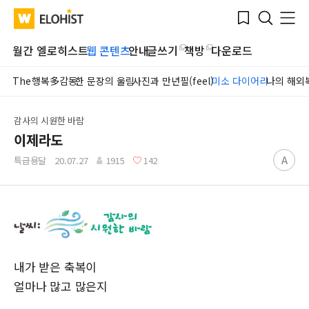
Submit
Bookmark
Menu
Clo
WATV
Elohist-
Search
Home
월간 엘로히스트
웹 콘텐츠
안내
글쓰기
책방
다운로드
The행복多감동
한 문장의 울림
사진과 만년필(feel)
미소 다이어리
나의 해외
감사의 시원한 바람
이제라도
A
특급용달
20.07.27
1915
142
내가 받은 축복이
얼마나 많고 많은지