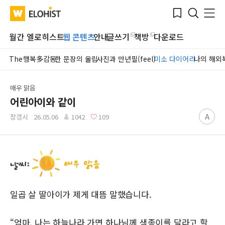
Submit
Bookmark
Menu
Clo
WATV
Elohist-
Search
Home
월간 엘로히스트
웹 콘텐츠
안내
글쓰기
책방
다운로드
The행복多감동
한 문장의 울림
사진과 만년필(feel)
미소 다이어리
나의 해외
매우 맑음
어린아이와 같이
A
장갱시
26.05.06
1042
109
일곱 살 딸아이가 제게 대뜸 말했습니다.
“엄마, 나는 하늘나라 가면 하나님께 색종이를 달라고 할