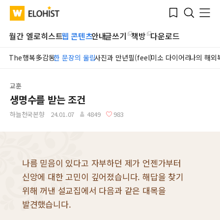
Submit
Bookmark
Menu
Clo
WATV
Elohist-
Search
Home
월간 엘로히스트
웹 콘텐츠
안내
글쓰기
책방
다운로드
The행복多감동
한 문장의 울림
사진과 만년필(feel)
미소 다이어리
나의 해외
교훈
생명수를 받는 조건
하늘천국본향
24.01.07
4849
983
나름 믿음이 있다고 자부하던 제가 언젠가부터
신앙에 대한 고민이 깊어졌습니다. 해답을 찾기
위해 꺼낸 설교집에서 다음과 같은 대목을
발견했습니다.