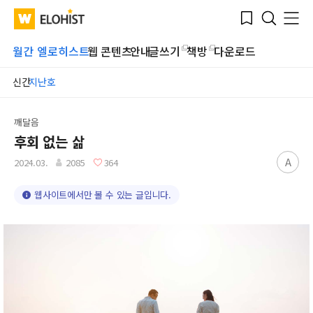
Submit
Bookmark
Menu
Clo
WATV
Elohist-
Search
Home
월간 엘로히스트
웹 콘텐츠
안내
글쓰기
책방
다운로드
신간
지난호
깨달음
후회 없는 삶
A
2024.03.
2085
364
웹사이트에서만 볼 수 있는 글입니다.